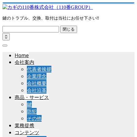
鍵のトラブル、交換、取付は当社にお任せ下さい!!
閉じる

Home
会社案内
代表者挨拶
企業理念
会社概要
会社沿革
商品・サービス
鍵
防犯
その他
業務提携
コンテンツ