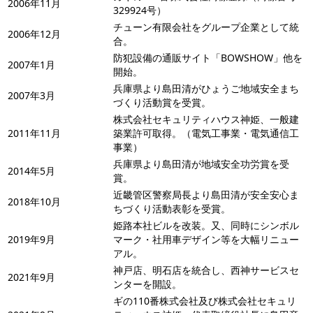
2006年11月
329924号）
チューン有限会社をグループ企業として統
2006年12月
合。
防犯設備の通販サイト「BOWSHOW」他を
2007年1月
開始。
兵庫県より島田清がひょうご地域安全まち
2007年3月
づくり活動賞を受賞。
株式会社セキュリティハウス神姫、一般建
2011年11月
築業許可取得。（電気工事業・電気通信工
事業）
兵庫県より島田清が地域安全功労賞を受
2014年5月
賞。
近畿管区警察局長より島田清が安全安心ま
2018年10月
ちづくり活動表彰を受賞。
姫路本社ビルを改装。又、同時にシンボル
2019年9月
マーク・社用車デザイン等を大幅リニュー
アル。
神戸店、明石店を統合し、西神サービスセ
2021年9月
ンターを開設。
ギの110番株式会社及び株式会社セキュリ