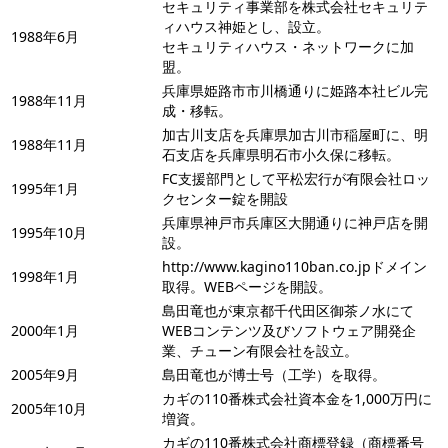
セキュリティ事業部を株式会社セキュリテ
ィハウス神姫とし、設立。
1988年6月
セキュリティハウス・ネットワークに加
盟。
兵庫県姫路市市川橋通りに姫路本社ビル完
1988年11月
成・移転。
加古川支店を兵庫県加古川市稲屋町に、明
1988年11月
石支店を兵庫県明石市小久保に移転。
FC支援部門として平松宏行が有限会社ロッ
1995年1月
クセンター錠を開設
兵庫県神戸市兵庫区大開通りに神戸店を開
1995年10月
設。
http://www.kagino110ban.co.jpドメイン
1998年1月
取得。WEBページを開設。
島田竜也が東京都千代田区御茶ノ水にて
2000年1月
WEBコンテンツ及びソフトウェア開発企
業、チューン有限会社を設立。
2005年9月
島田竜也が博士号（工学）を取得。
カギの110番株式会社資本金を1,000万円に
2005年10月
増資。
カギの110番株式会社商標登録（商標番号